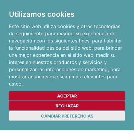
Utilizamos cookies
Este sitio web utiliza cookies y otras tecnologías
de seguimiento para mejorar su experiencia de
navegación con los siguientes fines:
para habilitar
la funcionalidad básica del sitio web
,
para brindar
una mejor experiencia en el sitio web
,
medir su
interés en nuestros productos y servicios y
personalizar las interacciones de marketing
,
para
mostrar anuncios que sean más relevantes para
usted
.
ACEPTAR
RECHAZAR
CAMBIAR PREFERENCIAS