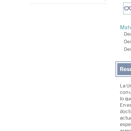
Mate
De
De
De
Res
La Un
con u
lo qu
En es
doctr
actu
espec
armon