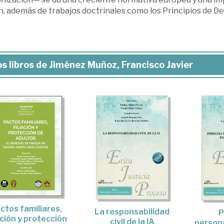
n, además de trabajos doctrinales como los Principios de De
s libros de Jiménez Muñoz, Francisco Javier
ctos familiares,
La responsabilidad
P
iación y protección
civil de la IA
persona