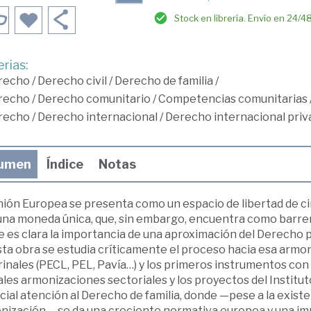
Stock en librería. Envío en 24/4
rias:
recho
/
Derecho civil
/
Derecho de familia
/
recho
/
Derecho comunitario
/
Competencias comunitarias
recho
/
Derecho internacional
/
Derecho internacional priv
umen
Índice
Notas
ión Europea se presenta como un espacio de libertad de cir
na moneda única, que, sin embargo, encuentra como barrera 
e es clara la importancia de una aproximación del Derecho 
ta obra se estudia críticamente el proceso hacia esa armon
inales (PECL, PEL, Pavía…) y los primeros instrumentos con r
ales armonizaciones sectoriales y los proyectos del Instit
ial atención al Derecho de familia, donde —pese a la existe
ización— se da una creciente normativa europea y una impor