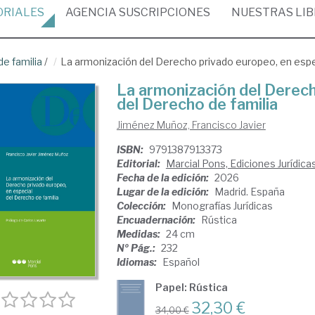
ORIALES
AGENCIA
SUSCRIPCIONES
NUESTRAS
LI
e familia
/
La armonización del Derecho privado europeo, en espec
La armonización del Derech
del Derecho de familia
Jiménez Muñoz, Francisco Javier
ISBN:
9791387913373
Editorial:
Marcial Pons, Ediciones Jurídica
Fecha de la edición:
2026
Lugar de la edición:
Madrid. España
Colección:
Monografías Jurídicas
Encuadernación:
Rústica
Medidas:
24 cm
Nº Pág.:
232
Idiomas:
Español
Papel: Rústica
32,30 €
34,00 €