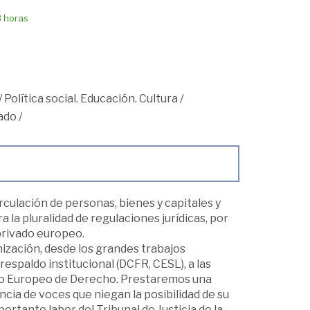
8 horas
/
Política social. Educación. Cultura
/
ado
/
culación de personas, bienes y capitales y
la pluralidad de regulaciones jurídicas, por
privado europeo.
ización, desde los grandes trabajos
espaldo institucional (DCFR, CESL), a las
uto Europeo de Derecho. Prestaremos una
ncia de voces que niegan la posibilidad de su
tante labor del Tribunal de Justicia de la