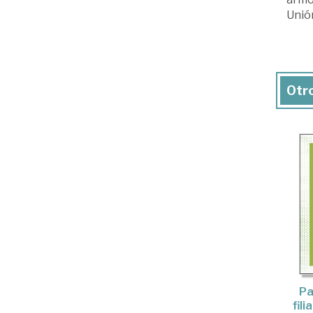
Unió
Otro
Pa
fil