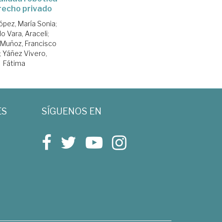
recho privado
ópez, María Sonia
;
 Vara, Araceli
;
Muñoz, Francisco
;
Yáñez Vivero,
Fátima
ES
SÍGUENOS EN