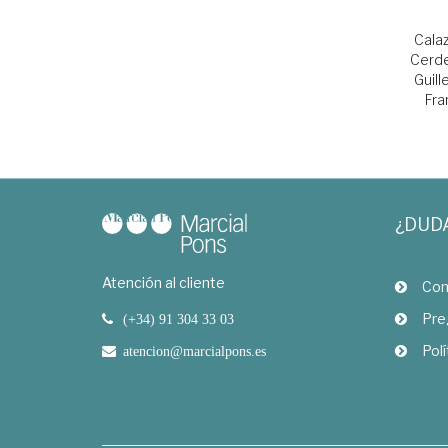
Calaz
Cerde
Guil
Fra
¿DUD
Atención al cliente
Com
Pre
(+34) 91 304 33 03
Polí
atencion@marcialpons.es