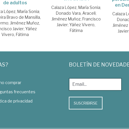
de adultos
en De
Calaza López, María Sonia
;
a López, María Sonia
;
Donado Vara, Araceli
;
Calaza L
ira Bravo de Mansilla,
Jiménez Muñoz, Francisco
Donado
lermo
;
Jiménez Muñoz,
Javier
;
Yáñez Vivero,
Jiménez 
ncisco Javier
;
Yáñez
Fátima
Javier
Vivero, Fátima
AS?
BOLETÍN DE NOVEDAD
o comprar
guntas frecuentes
tica de privacidad
SUSCRIBIRSE