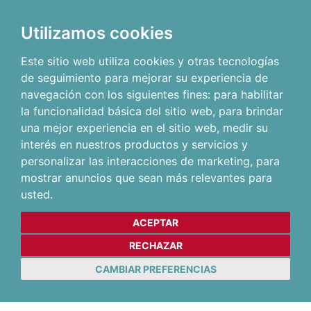
Utilizamos cookies
Este sitio web utiliza cookies y otras tecnologías
de seguimiento para mejorar su experiencia de
navegación con los siguientes fines:
para habilitar
la funcionalidad básica del sitio web
,
para brindar
una mejor experiencia en el sitio web
,
medir su
interés en nuestros productos y servicios y
personalizar las interacciones de marketing
,
para
mostrar anuncios que sean más relevantes para
usted
.
ACEPTAR
RECHAZAR
CAMBIAR PREFERENCIAS