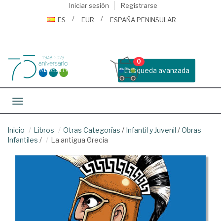
Iniciar sesión
Registrarse
ES
EUR
ESPAÑA PENINSULAR
0
Busqueda avanzada
Toggle navigation
Inicio
Libros
Otras Categorías
/
Infantil y Juvenil
/
Obras
Infantiles
/
La antigua Grecia