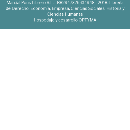
Marcial Pons Librero S.L. - B82947326 © 1948 - 2018. Librería
de Derecho, Economía, Empresa, Ciencias Sociales, Historia y
Ciencias Humanas
Hospedaje y desarrollo
OPTYMA