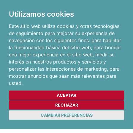
Utilizamos cookies
Este sitio web utiliza cookies y otras tecnologías
de seguimiento para mejorar su experiencia de
navegación con los siguientes fines:
para habilitar
la funcionalidad básica del sitio web
,
para brindar
una mejor experiencia en el sitio web
,
medir su
interés en nuestros productos y servicios y
personalizar las interacciones de marketing
,
para
mostrar anuncios que sean más relevantes para
usted
.
ACEPTAR
RECHAZAR
CAMBIAR PREFERENCIAS