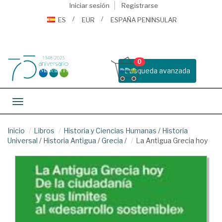
Iniciar sesión
Registrarse
ES
EUR
ESPAÑA PENINSULAR
0
Busqueda avanzada
Toggle navigation
Inicio
Libros
Historia y Ciencias Humanas
/
Historia
Universal
/
Historia Antigua
/
Grecia
/
La Antigua Grecia hoy