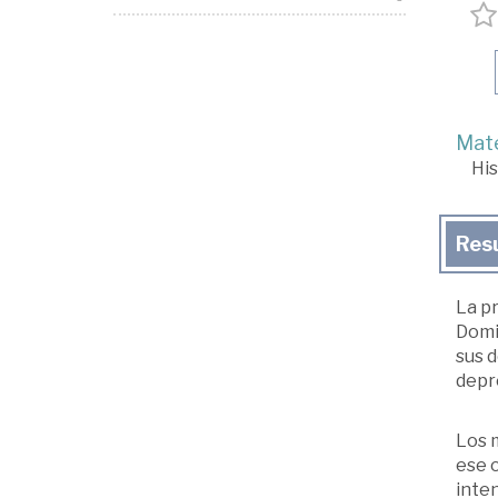
Mate
His
Res
La pr
Domi
sus d
depr
Los m
ese o
inten