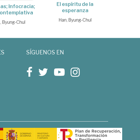
El espíritu de la
as; Infocracia;
esperanza
contemplativa
Han, Byung-Chul
, Byung-Chul
ES
SÍGUENOS EN