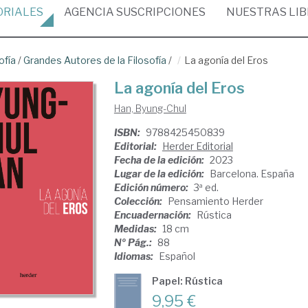
ORIALES
AGENCIA
SUSCRIPCIONES
NUESTRAS
LI
ofía
/
Grandes Autores de la Filosofía
/
La agonía del Eros
La agonía del Eros
Han, Byung-Chul
ISBN:
9788425450839
Editorial:
Herder Editorial
Fecha de la edición:
2023
Lugar de la edición:
Barcelona. España
Edición número:
3ª ed.
Colección:
Pensamiento Herder
Encuadernación:
Rústica
Medidas:
18 cm
Nº Pág.:
88
Idiomas:
Español
Papel: Rústica
9,95 €