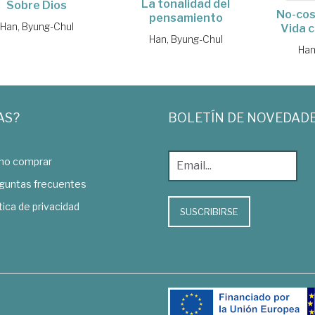
La tonalidad del
Sobre Dios
No-cos
pensamiento
Han, Byung-Chul
Vida 
Han, Byung-Chul
Han
AS?
BOLETÍN DE NOVEDAD
o comprar
guntas frecuentes
tica de privacidad
SUSCRIBIRSE