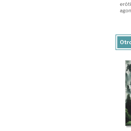
eróti
agoní
Otro