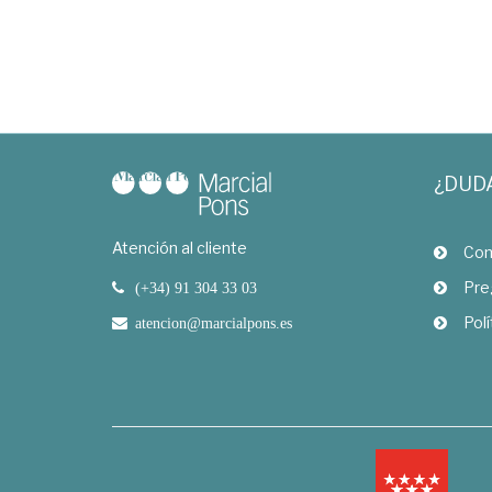
¿DUD
Atención al cliente
Com
Pre
(+34) 91 304 33 03
Polí
atencion@marcialpons.es