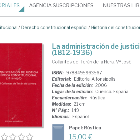
ORIALES
AGENCIA
SUSCRIPCIONES
NUESTRAS
LI
itucional
/
Derecho constitucional español
/
Historia del constituci
La administración de justic
(1812-1936)
Collantes del Terán de la Hera, Mª José
ISBN:
9788495963567
Editorial:
Editorial Alfonsípolis
Fecha de la edición:
2006
Lugar de la edición:
Cuenca. España
Encuadernación:
Rústica
Medidas:
21 cm
Nº Pág.:
149
Idiomas:
Español
Papel: Rústica
15,00 €