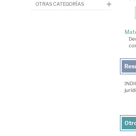
OTRAS CATEGORÍAS
Mate
De
con
Res
INDIC
juríd
Otro