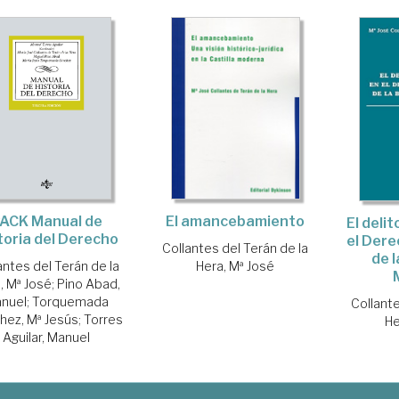
ACK Manual de
El amancebamiento
El deli
toria del Derecho
el Dere
Collantes del Terán de la
de 
antes del Terán de la
Hera, Mª José
, Mª José
;
Pino Abad,
nuel
;
Torquemada
Collante
hez, Mª Jesús
;
Torres
He
Aguilar, Manuel