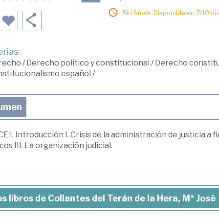
Sin Stock. Disponible en 7/10 día
rias:
recho
/
Derecho político y constitucional
/
Derecho constitu
stitucionalismo español
/
umen
E:I. Introducción I. Crisis de la administración de justicia a 
icos III. La organización judicial.
s libros de Collantes del Terán de la Hera, Mª José