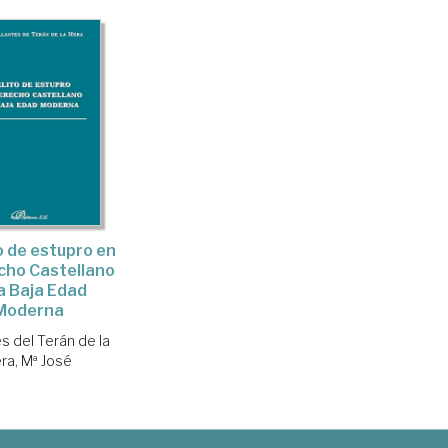
to de estupro en
cho Castellano
la Baja Edad
Moderna
s del Terán de la
ra, Mª José