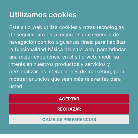
Utilizamos cookies
Este sitio web utiliza cookies y otras tecnologías
de seguimiento para mejorar su experiencia de
navegación con los siguientes fines:
para habilitar
la funcionalidad básica del sitio web
,
para brindar
una mejor experiencia en el sitio web
,
medir su
interés en nuestros productos y servicios y
personalizar las interacciones de marketing
,
para
mostrar anuncios que sean más relevantes para
usted
.
ACEPTAR
RECHAZAR
CAMBIAR PREFERENCIAS