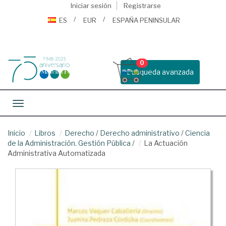
Iniciar sesión
Registrarse
ES
EUR
ESPAÑA PENINSULAR
0
Busqueda avanzada
Toggle navigation
Inicio
Libros
Derecho
/
Derecho administrativo
/
Ciencia
de la Administración. Gestión Pública
/
La Actuación
Administrativa Automatizada