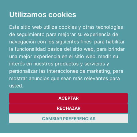
Utilizamos cookies
Este sitio web utiliza cookies y otras tecnologías
de seguimiento para mejorar su experiencia de
navegación con los siguientes fines:
para habilitar
la funcionalidad básica del sitio web
,
para brindar
una mejor experiencia en el sitio web
,
medir su
interés en nuestros productos y servicios y
personalizar las interacciones de marketing
,
para
mostrar anuncios que sean más relevantes para
usted
.
ACEPTAR
RECHAZAR
CAMBIAR PREFERENCIAS