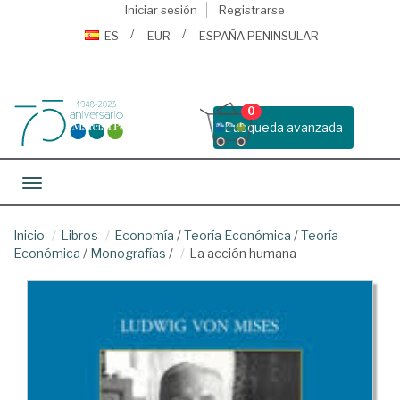
Iniciar sesión
Registrarse
ES
EUR
ESPAÑA PENINSULAR
0
Busqueda avanzada
Toggle navigation
Inicio
Libros
Economía
/
Teoría Económica
/
Teoría
Económica
/
Monografías
/
La acción humana