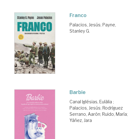
Franco
Palacios, Jesús
;
Payne,
Stanley G.
Barbie
Canal Iglésias, Eulàlia
;
Palacios, Jesús
;
Rodríguez
Serrano, Aarón
;
Ruido, María
;
Yáñez, Jara