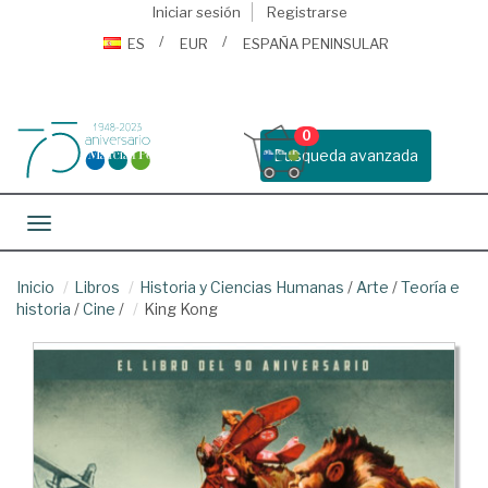
Iniciar sesión
Registrarse
ES
EUR
ESPAÑA PENINSULAR
0
Busqueda avanzada
Toggle navigation
Inicio
Libros
Historia y Ciencias Humanas
/
Arte
/
Teoría e
historia
/
Cine
/
King Kong