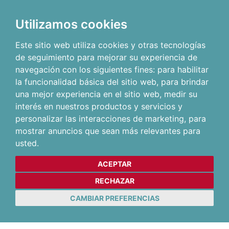
Utilizamos cookies
Este sitio web utiliza cookies y otras tecnologías
de seguimiento para mejorar su experiencia de
navegación con los siguientes fines:
para habilitar
la funcionalidad básica del sitio web
,
para brindar
una mejor experiencia en el sitio web
,
medir su
interés en nuestros productos y servicios y
personalizar las interacciones de marketing
,
para
mostrar anuncios que sean más relevantes para
usted
.
ACEPTAR
RECHAZAR
CAMBIAR PREFERENCIAS