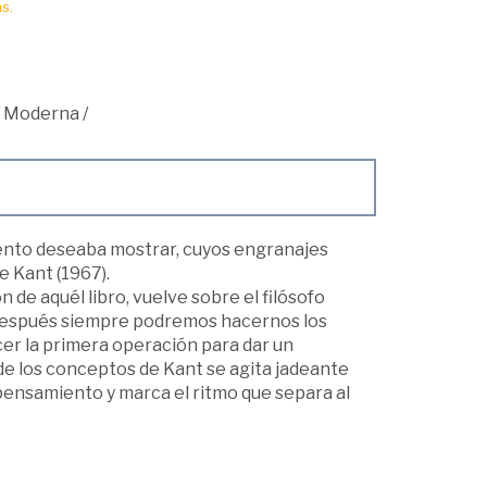
s.
/
Moderna
/
ento deseaba mostrar, cuyos engranajes
e Kant (1967).
 de aquél libro, vuelve sobre el filósofo
 Después siempre podremos hacernos los
ocer la primera operación para dar un
 de los conceptos de Kant se agita jadeante
pensamiento y marca el ritmo que separa al