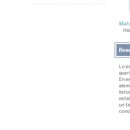
Mate
His
Res
Lo e
querí
En es
alem
listo
estat
un t
cono