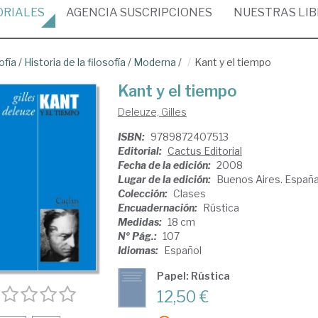
ORIALES
AGENCIA
SUSCRIPCIONES
NUESTRAS
LI
ofía
/
Historia de la filosofía
/
Moderna
/
Kant y el tiempo
Kant y el tiempo
Deleuze, Gilles
ISBN:
9789872407513
Editorial:
Cactus Editorial
Fecha de la edición:
2008
Lugar de la edición:
Buenos Aires. Españ
Colección:
Clases
Encuadernación:
Rústica
Medidas:
18 cm
Nº Pág.:
107
Idiomas:
Español
Papel: Rústica
12,50 €