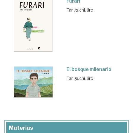
Furari
Taniguchi, Jiro
El bosque milenario
Taniguchi, Jiro
Materias