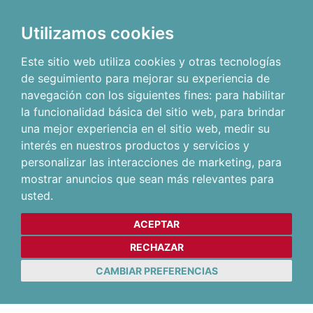
Utilizamos cookies
Este sitio web utiliza cookies y otras tecnologías
de seguimiento para mejorar su experiencia de
navegación con los siguientes fines:
para habilitar
la funcionalidad básica del sitio web
,
para brindar
una mejor experiencia en el sitio web
,
medir su
interés en nuestros productos y servicios y
personalizar las interacciones de marketing
,
para
mostrar anuncios que sean más relevantes para
usted
.
ACEPTAR
RECHAZAR
CAMBIAR PREFERENCIAS