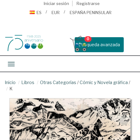
Iniciar sesión
Registrarse
ES
EUR
ESPAÑA PENINSULAR
0
Busqueda avanzada
Toggle navigation
Inicio
Libros
Otras Categorías
/
Cómic y Novela gráfica
/
K