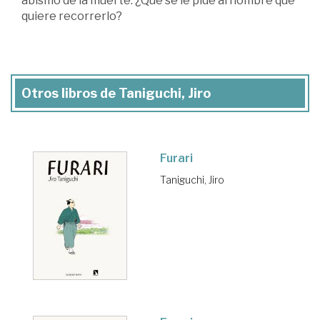
abismo de la muerte. ¿Qué se le pide al hombre que
quiere recorrerlo?
Otros libros de Taniguchi, Jiro
Furari
Taniguchi, Jiro