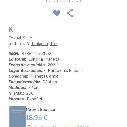
K
Tosaki, Shiro
Ilustrador/a
Taniguchi, Jiro
ISBN:
9788411613552
Editorial:
Editorial Planeta
Fecha de la edición:
2024
Lugar de la edición:
Barcelona. España
Colección:
Planeta Cómic
Encuadernación:
Rústica
Medidas:
22 cm
Nº Pág.:
296
Idiomas:
Español
Papel: Rústica
18,95 €