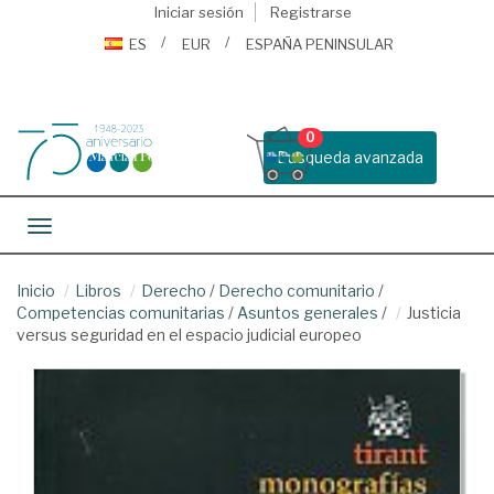
Iniciar sesión
Registrarse
ES
EUR
ESPAÑA PENINSULAR
0
Busqueda avanzada
Toggle navigation
Inicio
Libros
Derecho
/
Derecho comunitario
/
Competencias comunitarias
/
Asuntos generales
/
Justicia
versus seguridad en el espacio judicial europeo