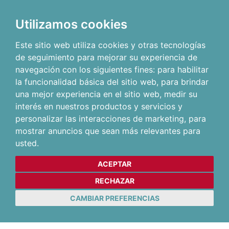
Utilizamos cookies
Este sitio web utiliza cookies y otras tecnologías
de seguimiento para mejorar su experiencia de
navegación con los siguientes fines:
para habilitar
la funcionalidad básica del sitio web
,
para brindar
una mejor experiencia en el sitio web
,
medir su
interés en nuestros productos y servicios y
personalizar las interacciones de marketing
,
para
mostrar anuncios que sean más relevantes para
usted
.
ACEPTAR
RECHAZAR
CAMBIAR PREFERENCIAS