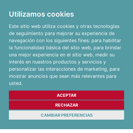
Utilizamos cookies
Este sitio web utiliza cookies y otras tecnologías
de seguimiento para mejorar su experiencia de
navegación con los siguientes fines:
para habilitar
la funcionalidad básica del sitio web
,
para brindar
una mejor experiencia en el sitio web
,
medir su
interés en nuestros productos y servicios y
personalizar las interacciones de marketing
,
para
mostrar anuncios que sean más relevantes para
usted
.
ACEPTAR
RECHAZAR
CAMBIAR PREFERENCIAS