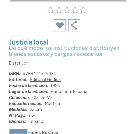
Justicia local
de qué modo los instituciones distribuyen
bienes escasos y cargas necesarios
Elster, Jon
ISBN:
9788474325430
Editorial:
Editorial Gedisa
Fecha de la edición:
1995
Lugar de la edición:
Barcelona. España
Colección:
Cla·De·Ma
Encuadernación:
Rústica
Medidas:
23 cm
Nº Pág.:
312
Idiomas:
Español
Papel: Rústica