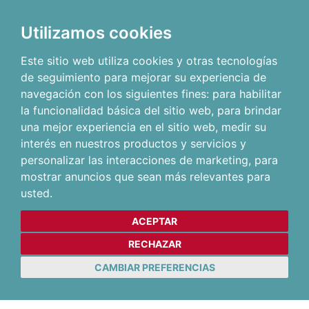
Utilizamos cookies
Este sitio web utiliza cookies y otras tecnologías
de seguimiento para mejorar su experiencia de
navegación con los siguientes fines:
para habilitar
la funcionalidad básica del sitio web
,
para brindar
una mejor experiencia en el sitio web
,
medir su
interés en nuestros productos y servicios y
personalizar las interacciones de marketing
,
para
mostrar anuncios que sean más relevantes para
usted
.
ACEPTAR
RECHAZAR
CAMBIAR PREFERENCIAS