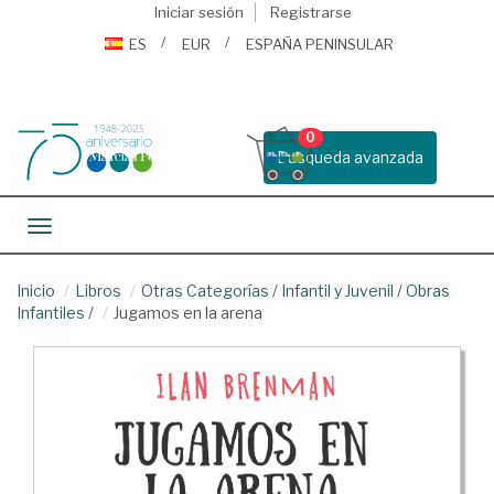
Iniciar sesión
Registrarse
ES
EUR
ESPAÑA PENINSULAR
0
Busqueda avanzada
Toggle navigation
Inicio
Libros
Otras Categorías
/
Infantil y Juvenil
/
Obras
Infantiles
/
Jugamos en la arena