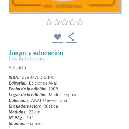
Juego y educación
las ludotecas
Vial, Jean
ISBN:
9788476003190
Editorial:
Ediciones Akal
Fecha de la edición:
1988
Lugar de la edición:
Madrid. España
Colección:
AKAL Universitaria
Encuadernación:
Rústica
Medidas:
22 cm
Nº Pág.:
144
Idiomas:
Español