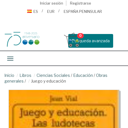
Iniciar sesión
Registrarse
ES
EUR
ESPAÑA PENINSULAR
0
Busqueda avanzada
Toggle navigation
Inicio
Libros
Ciencias Sociales
/
Educación
/
Obras
generales
/
Juego y educación