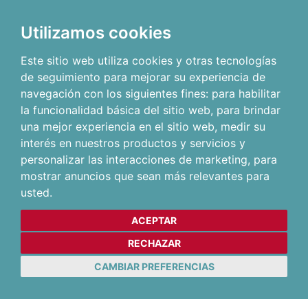
Utilizamos cookies
Este sitio web utiliza cookies y otras tecnologías
de seguimiento para mejorar su experiencia de
navegación con los siguientes fines:
para habilitar
la funcionalidad básica del sitio web
,
para brindar
una mejor experiencia en el sitio web
,
medir su
interés en nuestros productos y servicios y
personalizar las interacciones de marketing
,
para
mostrar anuncios que sean más relevantes para
usted
.
ACEPTAR
RECHAZAR
CAMBIAR PREFERENCIAS