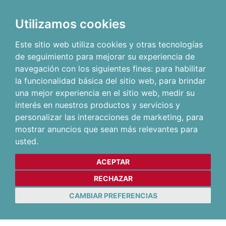
Utilizamos cookies
Este sitio web utiliza cookies y otras tecnologías
de seguimiento para mejorar su experiencia de
navegación con los siguientes fines:
para habilitar
la funcionalidad básica del sitio web
,
para brindar
una mejor experiencia en el sitio web
,
medir su
interés en nuestros productos y servicios y
personalizar las interacciones de marketing
,
para
mostrar anuncios que sean más relevantes para
usted
.
ACEPTAR
RECHAZAR
CAMBIAR PREFERENCIAS