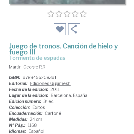
Juego de tronos. Canción de hielo y
fuego III
Tormenta de espadas
Martin, George R.R.
ISBN:
9788496208391
Editorial:
Ediciones Gigamesh
Fecha de la edición:
2011
Lugar de la edición:
Barcelona. España
Edición número:
3ª ed.
Colección:
Éxitos
Encuadernación:
Cartoné
Medidas:
24 cm
Nº Pág.:
1168
Idiomas:
Español