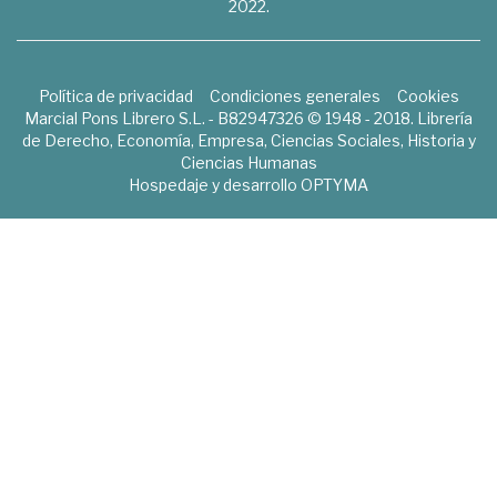
2022.
Política de privacidad
Condiciones generales
Cookies
Marcial Pons Librero S.L. - B82947326 © 1948 - 2018. Librería
de Derecho, Economía, Empresa, Ciencias Sociales, Historia y
Ciencias Humanas
Hospedaje y desarrollo
OPTYMA