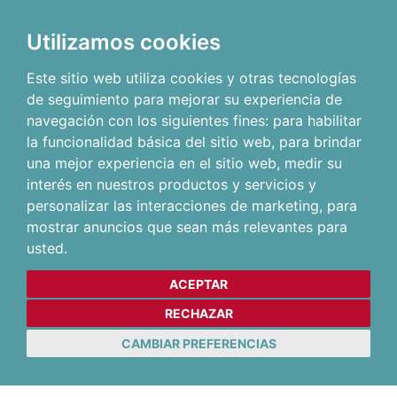
Utilizamos cookies
Este sitio web utiliza cookies y otras tecnologías
de seguimiento para mejorar su experiencia de
navegación con los siguientes fines:
para habilitar
la funcionalidad básica del sitio web
,
para brindar
una mejor experiencia en el sitio web
,
medir su
interés en nuestros productos y servicios y
personalizar las interacciones de marketing
,
para
mostrar anuncios que sean más relevantes para
usted
.
ACEPTAR
RECHAZAR
CAMBIAR PREFERENCIAS