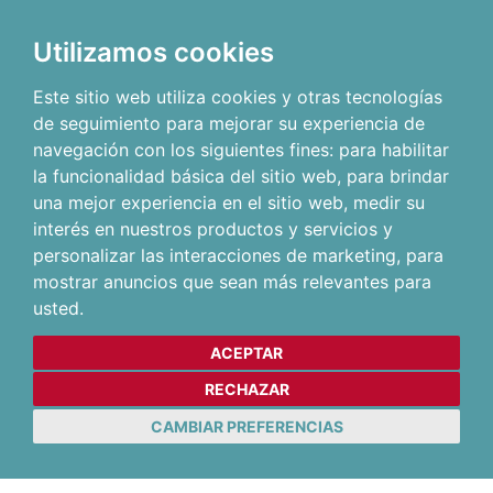
Utilizamos cookies
Este sitio web utiliza cookies y otras tecnologías
de seguimiento para mejorar su experiencia de
navegación con los siguientes fines:
para habilitar
la funcionalidad básica del sitio web
,
para brindar
una mejor experiencia en el sitio web
,
medir su
interés en nuestros productos y servicios y
personalizar las interacciones de marketing
,
para
mostrar anuncios que sean más relevantes para
usted
.
ACEPTAR
RECHAZAR
CAMBIAR PREFERENCIAS