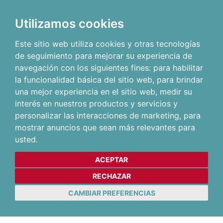
Utilizamos cookies
Este sitio web utiliza cookies y otras tecnologías
de seguimiento para mejorar su experiencia de
navegación con los siguientes fines:
para habilitar
la funcionalidad básica del sitio web
,
para brindar
una mejor experiencia en el sitio web
,
medir su
interés en nuestros productos y servicios y
personalizar las interacciones de marketing
,
para
mostrar anuncios que sean más relevantes para
usted
.
ACEPTAR
RECHAZAR
CAMBIAR PREFERENCIAS