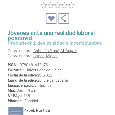
Jóvenes ante una realidad laboral
poscovid
precariedad, desigualdad e incertidumbre
Coordinador/a
Cabasés Piqué, M. Àngels
Coordinador/a
Úbeda, Miquel
ISBN:
9788491443476
Editorial:
Universidad de Lleida
Fecha de la edición:
2022
Lugar de la edición:
Lleida. España
Encuadernación:
Rústica
Medidas:
24 cm
Nº Pág.:
168
Idiomas:
Español
Papel: Rústica