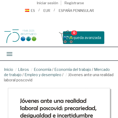
Iniciar sesión
Registrarse
ES
EUR
ESPAÑA PENINSULAR
0
Busqueda avanzada
Toggle navigation
Inicio
Libros
Economía
/
Economía del trabajo
/
Mercado
de trabajo
/
Empleo y desempleo
/
Jóvenes ante una realidad
laboral poscovid