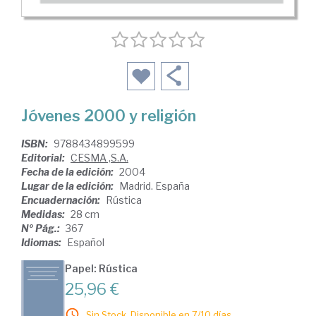
Jóvenes 2000 y religión
ISBN:
9788434899599
Editorial:
CESMA ,S.A.
Fecha de la edición:
2004
Lugar de la edición:
Madrid. España
Encuadernación:
Rústica
Medidas:
28 cm
Nº Pág.:
367
Idiomas:
Español
Papel: Rústica
25,96 €
Sin Stock. Disponible en 7/10 días.