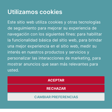
Utilizamos cookies
Este sitio web utiliza cookies y otras tecnologías
de seguimiento para mejorar su experiencia de
navegación con los siguientes fines:
para habilitar
la funcionalidad básica del sitio web
,
para brindar
una mejor experiencia en el sitio web
,
medir su
interés en nuestros productos y servicios y
personalizar las interacciones de marketing
,
para
mostrar anuncios que sean más relevantes para
usted
.
ACEPTAR
RECHAZAR
CAMBIAR PREFERENCIAS