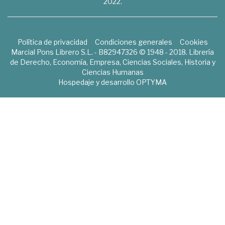
2022.
Política de privacidad
Condiciones generales
Cookies
Marcial Pons Librero S.L. - B82947326 © 1948 - 2018. Librería
de Derecho, Economía, Empresa, Ciencias Sociales, Historia y
Ciencias Humanas
Hospedaje y desarrollo
OPTYMA