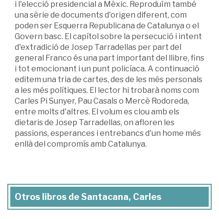
i l'elecció presidencial a Mèxic. Reproduïm també
una sèrie de documents d'origen diferent, com
poden ser Esquerra Republicana de Catalunya o el
Govern basc. El capítol sobre la persecució i intent
d'extradició de Josep Tarradellas per part del
general Franco és una part important del llibre, fins
i tot emocionant i un punt policíaca. A continuació
editem una tria de cartes, des de les més personals
a les més polítiques. El lector hi trobarà noms com
Carles Pi Sunyer, Pau Casals o Mercè Rodoreda,
entre molts d'altres. El volum es clou amb els
dietaris de Josep Tarradellas, on afloren les
passions, esperances i entrebancs d'un home més
enllà del compromís amb Catalunya.
Otros libros de Santacana, Carles