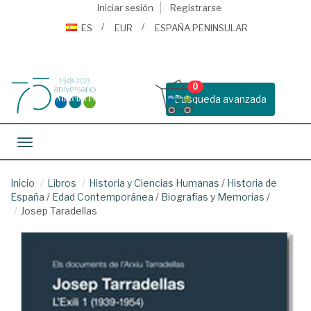
Iniciar sesión
Registrarse
ES
EUR
ESPAÑA PENINSULAR
0
Busqueda avanzada
Toggle navigation
Inicio
Libros
Historia y Ciencias Humanas
/
Historia de
España
/
Edad Contemporánea
/
Biografías y Memorias
/
Josep Taradellas