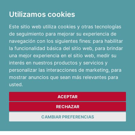
Utilizamos cookies
Este sitio web utiliza cookies y otras tecnologías
de seguimiento para mejorar su experiencia de
navegación con los siguientes fines:
para habilitar
la funcionalidad básica del sitio web
,
para brindar
una mejor experiencia en el sitio web
,
medir su
interés en nuestros productos y servicios y
personalizar las interacciones de marketing
,
para
mostrar anuncios que sean más relevantes para
usted
.
ACEPTAR
RECHAZAR
CAMBIAR PREFERENCIAS