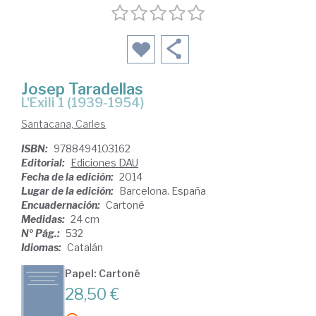
Josep Taradellas
L'Exili 1 (1939-1954)
Santacana, Carles
ISBN:
9788494103162
Editorial:
Ediciones DAU
Fecha de la edición:
2014
Lugar de la edición:
Barcelona. España
Encuadernación:
Cartoné
Medidas:
24 cm
Nº Pág.:
532
Idiomas:
Catalán
Papel: Cartoné
28,50 €