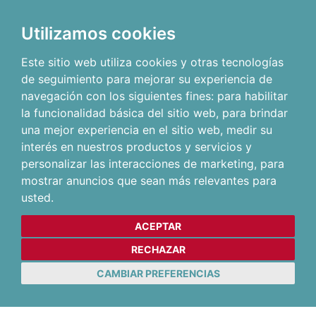
Utilizamos cookies
Este sitio web utiliza cookies y otras tecnologías
de seguimiento para mejorar su experiencia de
navegación con los siguientes fines:
para habilitar
la funcionalidad básica del sitio web
,
para brindar
una mejor experiencia en el sitio web
,
medir su
interés en nuestros productos y servicios y
personalizar las interacciones de marketing
,
para
mostrar anuncios que sean más relevantes para
usted
.
ACEPTAR
RECHAZAR
CAMBIAR PREFERENCIAS