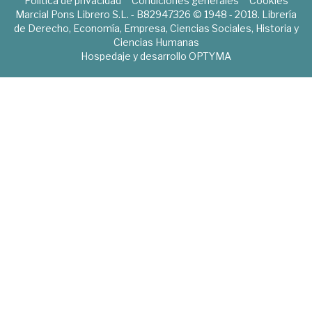
Política de privacidad
Condiciones generales
Cookies
Marcial Pons Librero S.L. - B82947326 © 1948 - 2018. Librería
de Derecho, Economía, Empresa, Ciencias Sociales, Historia y
Ciencias Humanas
Hospedaje y desarrollo
OPTYMA