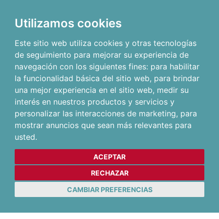
Utilizamos cookies
Este sitio web utiliza cookies y otras tecnologías
de seguimiento para mejorar su experiencia de
navegación con los siguientes fines:
para habilitar
la funcionalidad básica del sitio web
,
para brindar
una mejor experiencia en el sitio web
,
medir su
interés en nuestros productos y servicios y
personalizar las interacciones de marketing
,
para
mostrar anuncios que sean más relevantes para
usted
.
ACEPTAR
RECHAZAR
CAMBIAR PREFERENCIAS