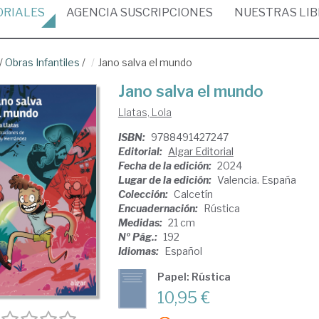
ORIALES
AGENCIA
SUSCRIPCIONES
NUESTRAS
LI
/
Obras Infantiles
/
Jano salva el mundo
Jano salva el mundo
Llatas, Lola
ISBN:
9788491427247
Editorial:
Algar Editorial
Fecha de la edición:
2024
Lugar de la edición:
Valencia. España
Colección:
Calcetín
Encuadernación:
Rústica
Medidas:
21 cm
Nº Pág.:
192
Idiomas:
Español
Papel: Rústica
10,95 €