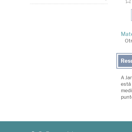
Mate
Ot
Res
A Jan
está 
medio
punt