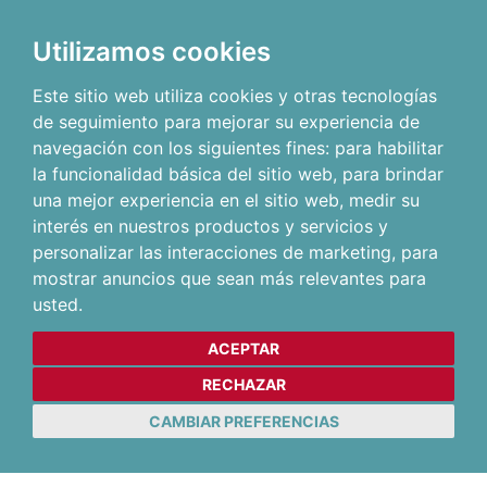
Utilizamos cookies
Este sitio web utiliza cookies y otras tecnologías
de seguimiento para mejorar su experiencia de
navegación con los siguientes fines:
para habilitar
la funcionalidad básica del sitio web
,
para brindar
una mejor experiencia en el sitio web
,
medir su
interés en nuestros productos y servicios y
personalizar las interacciones de marketing
,
para
mostrar anuncios que sean más relevantes para
usted
.
ACEPTAR
RECHAZAR
CAMBIAR PREFERENCIAS