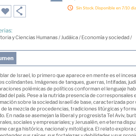
Sin Stock. Disponible en 7/10 día
rias:
toria y Ciencias Humanas
/
Judáica
/
Economía y sociedad
/
umen
blar de Israel, lo primero que aparece en mente es el incesa
s colindantes. Imágenes de tanques, guerras, Intifadas, jud
raciones polémicas de políticos conforman el lenguaje habi
dad del país. Pese a la nutrida presencia de corresponsales 
mación sobre la sociedad israelí de base, caracterizada por 
 de la mezcla de procedencias, tradiciones litúrgicas y form
. En nada se asemejan la liberal y progresista Tel Aviv, b
rales, sociales y empresariales; y Jerusalén, en eterna disp
e carga histórica, nacional y mitológica. El relato explora d
entender sus raíces, sus fortalezas y debilidades y sus propi