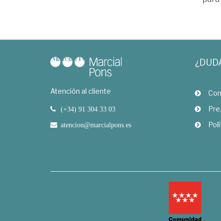
¿DUD
Atención al cliente
Com
Pre
(+34) 91 304 33 03
Polí
atencion@marcialpons.es