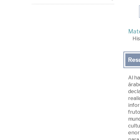
Mate
His
Res
Al ha
árabe
decla
reali
infor
fruto
mundo
cultu
enorm
para 