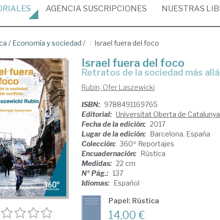
ORIALES
AGENCIA
SUSCRIPCIONES
NUESTRAS
LI
ica
/
Economía y sociedad
/
Israel fuera del foco
Israel fuera del foco
retratos de la sociedad más allá
Rubin, Ofer Laszewicki
ISBN:
9788491169765
Editorial:
Universitat Oberta de Catalunya
Fecha de la edición:
2017
Lugar de la edición:
Barcelona. España
Colección:
360º Reportajes
Encuadernación:
Rústica
Medidas:
22 cm
Nº Pág.:
137
Idiomas:
Español
Papel: Rústica
14,00 €