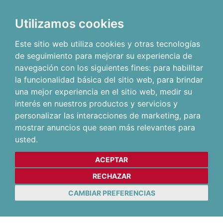
Utilizamos cookies
Este sitio web utiliza cookies y otras tecnologías
de seguimiento para mejorar su experiencia de
navegación con los siguientes fines:
para habilitar
la funcionalidad básica del sitio web
,
para brindar
una mejor experiencia en el sitio web
,
medir su
interés en nuestros productos y servicios y
personalizar las interacciones de marketing
,
para
mostrar anuncios que sean más relevantes para
usted
.
ACEPTAR
RECHAZAR
CAMBIAR PREFERENCIAS