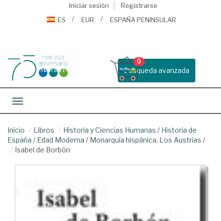
Iniciar sesión
Registrarse
ES
EUR
ESPAÑA PENINSULAR
0
Busqueda avanzada
Toggle navigation
Inicio
Libros
Historia y Ciencias Humanas
/
Historia de
España
/
Edad Moderna
/
Monarquía hispánica. Los Austrias
/
Isabel de Borbón