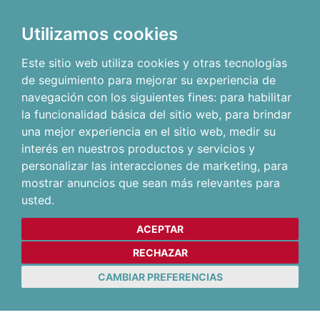
Utilizamos cookies
Este sitio web utiliza cookies y otras tecnologías
de seguimiento para mejorar su experiencia de
navegación con los siguientes fines:
para habilitar
la funcionalidad básica del sitio web
,
para brindar
una mejor experiencia en el sitio web
,
medir su
interés en nuestros productos y servicios y
personalizar las interacciones de marketing
,
para
mostrar anuncios que sean más relevantes para
usted
.
ACEPTAR
RECHAZAR
CAMBIAR PREFERENCIAS