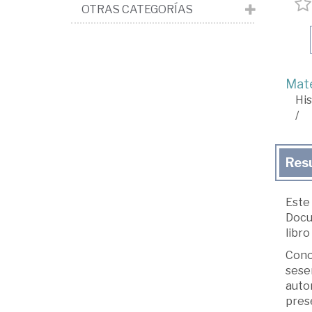
OTRAS CATEGORÍAS
Mate
His
/
Res
Este
Docum
libro
Conoc
sesen
autor
prese