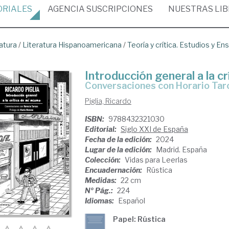
ORIALES
AGENCIA
SUSCRIPCIONES
NUESTRAS
LI
atura
/
Literatura Hispanoamericana
/
Teoría y crítica. Estudios y En
Introducción general a la c
Conversaciones con Horario Tar
Piglia, Ricardo
ISBN:
9788432321030
Editorial:
Siglo XXI de España
Fecha de la edición:
2024
Lugar de la edición:
Madrid. España
Colección:
Vidas para Leerlas
Encuadernación:
Rústica
Medidas:
22 cm
Nº Pág.:
224
Idiomas:
Español
Papel: Rústica