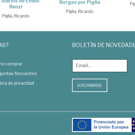
 diarios de Emilio
Borges por Piglia
Pi
Renzi
Piglia, Ricardo
Piglia, Ricardo
AS?
BOLETÍN DE NOVEDAD
o comprar
guntas frecuentes
tica de privacidad
SUSCRIBIRSE