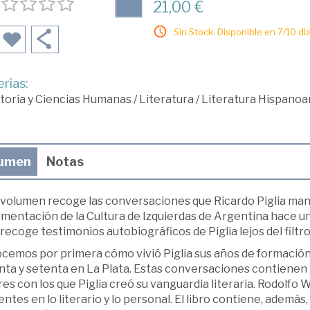
21,00 €
Sin Stock. Disponible en 7/10 día
rias:
toria y Ciencias Humanas
/
Literatura
/
Literatura Hispano
umen
Notas
 volumen recoge las conversaciones que Ricardo Piglia man
entación de la Cultura de Izquierdas de Argentina hace un 
 recoge testimonios autobiográficos de Piglia lejos del filtro 
emos por primera cómo vivió Piglia sus años de formación l
ta y setenta en La Plata. Estas conversaciones contienen ta
es con los que Piglia creó su vanguardia literaria. Rodolfo 
ntes en lo literario y lo personal. El libro contiene, además,