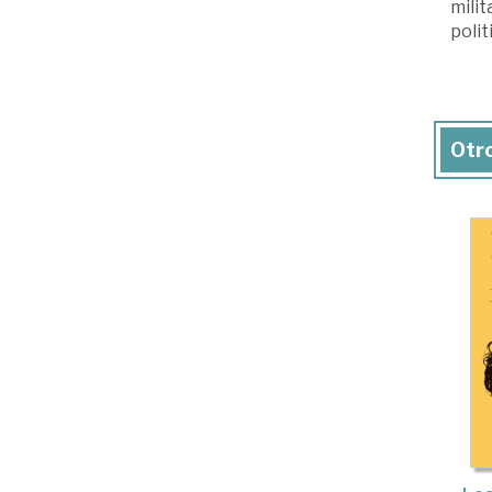
milit
polit
Otro