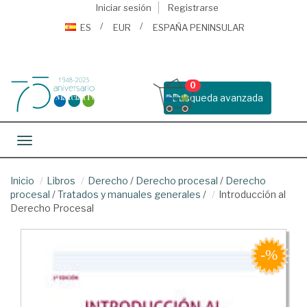
Iniciar sesión
Registrarse
ES
EUR
ESPAÑA PENINSULAR
0
Busqueda avanzada
Toggle navigation
Inicio
Libros
Derecho
/
Derecho procesal
/
Derecho
procesal
/
Tratados y manuales generales
/
Introducción al
Derecho Procesal