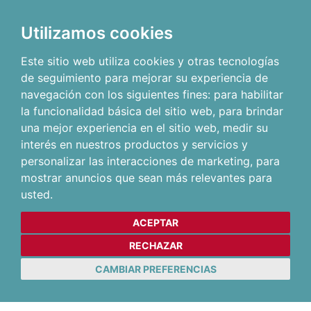
Utilizamos cookies
Este sitio web utiliza cookies y otras tecnologías
de seguimiento para mejorar su experiencia de
navegación con los siguientes fines:
para habilitar
la funcionalidad básica del sitio web
,
para brindar
una mejor experiencia en el sitio web
,
medir su
interés en nuestros productos y servicios y
personalizar las interacciones de marketing
,
para
mostrar anuncios que sean más relevantes para
usted
.
ACEPTAR
RECHAZAR
CAMBIAR PREFERENCIAS