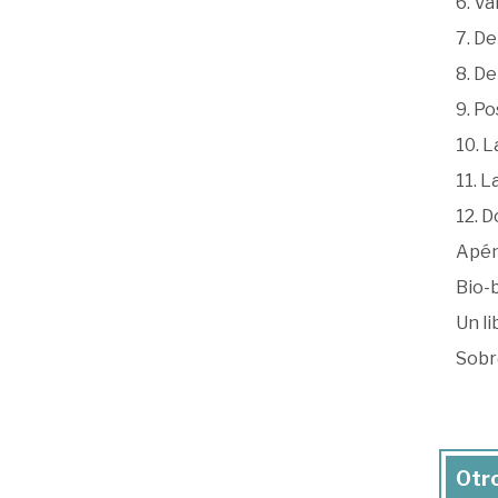
6. Va
7. D
8. De
9. Po
10. L
11. L
12. D
Apén
Bio-
Un li
Sobr
Otro