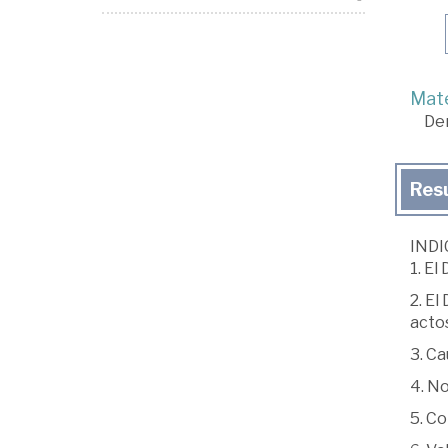
Mate
De
Res
INDI
1. El
2. El
acto
3. Ca
4. No
5. C