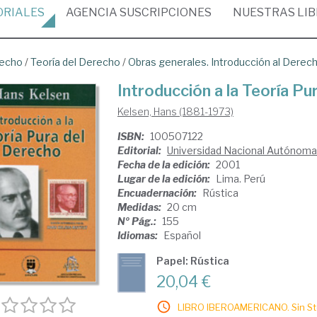
ORIALES
AGENCIA
SUSCRIPCIONES
NUESTRAS
LI
recho
/
Teoría del Derecho
/
Obras generales. Introducción al Derec
Introducción a la Teoría Pu
Kelsen, Hans (1881-1973)
ISBN:
100507122
Editorial:
Universidad Nacional Autónom
Fecha de la edición:
2001
Lugar de la edición:
Lima. Perú
Encuadernación:
Rústica
Medidas:
20 cm
Nº Pág.:
155
Idiomas:
Español
Papel: Rústica
20,04 €
LIBRO IBEROAMERICANO. Sin Sto