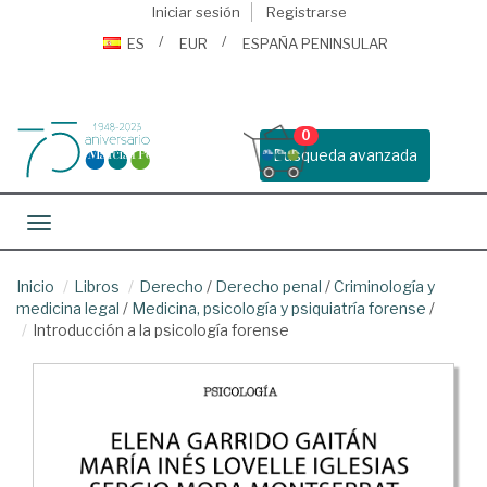
Iniciar sesión
Registrarse
ES
EUR
ESPAÑA PENINSULAR
0
Busqueda avanzada
Toggle navigation
Inicio
Libros
Derecho
/
Derecho penal
/
Criminología y
medicina legal
/
Medicina, psicología y psiquiatría forense
/
Introducción a la psicología forense