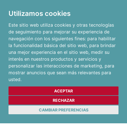
Utilizamos cookies
Este sitio web utiliza cookies y otras tecnologías
de seguimiento para mejorar su experiencia de
navegación con los siguientes fines:
para habilitar
la funcionalidad básica del sitio web
,
para brindar
una mejor experiencia en el sitio web
,
medir su
interés en nuestros productos y servicios y
personalizar las interacciones de marketing
,
para
mostrar anuncios que sean más relevantes para
usted
.
ACEPTAR
RECHAZAR
CAMBIAR PREFERENCIAS