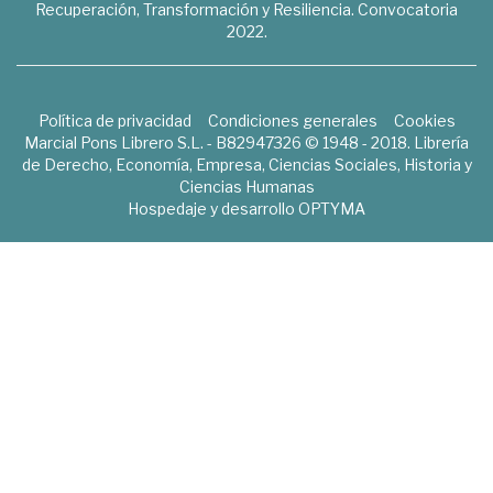
Recuperación, Transformación y Resiliencia. Convocatoria
2022.
Política de privacidad
Condiciones generales
Cookies
Marcial Pons Librero S.L. - B82947326 © 1948 - 2018. Librería
de Derecho, Economía, Empresa, Ciencias Sociales, Historia y
Ciencias Humanas
Hospedaje y desarrollo
OPTYMA