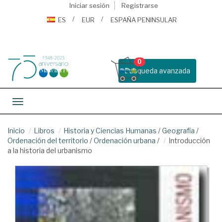
Iniciar sesión
Registrarse
ES
EUR
ESPAÑA PENINSULAR
0
Busqueda avanzada
Toggle navigation
Inicio
Libros
Historia y Ciencias Humanas
/
Geografía
/
Ordenación del territorio
/
Ordenación urbana
/
Introducción
a la historia del urbanismo