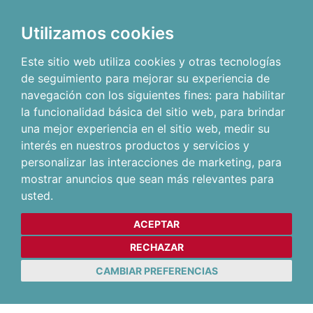
Utilizamos cookies
Este sitio web utiliza cookies y otras tecnologías
de seguimiento para mejorar su experiencia de
navegación con los siguientes fines:
para habilitar
la funcionalidad básica del sitio web
,
para brindar
una mejor experiencia en el sitio web
,
medir su
interés en nuestros productos y servicios y
personalizar las interacciones de marketing
,
para
mostrar anuncios que sean más relevantes para
usted
.
ACEPTAR
RECHAZAR
CAMBIAR PREFERENCIAS