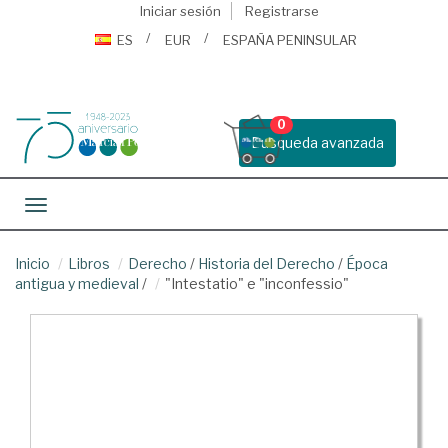
Iniciar sesión
Registrarse
ES
EUR
ESPAÑA PENINSULAR
0
Busqueda avanzada
Toggle navigation
Inicio
Libros
Derecho
/
Historia del Derecho
/
Época
antigua y medieval
/
"Intestatio" e "inconfessio"