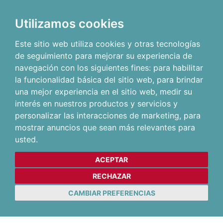
Utilizamos cookies
Este sitio web utiliza cookies y otras tecnologías
de seguimiento para mejorar su experiencia de
navegación con los siguientes fines:
para habilitar
la funcionalidad básica del sitio web
,
para brindar
una mejor experiencia en el sitio web
,
medir su
interés en nuestros productos y servicios y
personalizar las interacciones de marketing
,
para
mostrar anuncios que sean más relevantes para
usted
.
ACEPTAR
RECHAZAR
CAMBIAR PREFERENCIAS