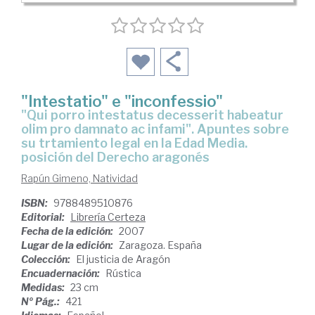
"Intestatio" e "inconfessio"
"qui porro intestatus decesserit habeatur
olim pro damnato ac infami". Apuntes sobre
su trtamiento legal en la Edad Media.
posición del Derecho aragonés
Rapún Gimeno, Natividad
ISBN:
9788489510876
Editorial:
Librería Certeza
Fecha de la edición:
2007
Lugar de la edición:
Zaragoza. España
Colección:
El justicia de Aragón
Encuadernación:
Rústica
Medidas:
23 cm
Nº Pág.:
421