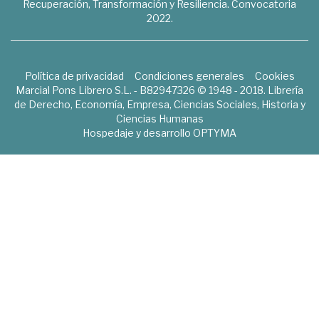
Recuperación, Transformación y Resiliencia. Convocatoria
2022.
Política de privacidad
Condiciones generales
Cookies
Marcial Pons Librero S.L. - B82947326 © 1948 - 2018. Librería
de Derecho, Economía, Empresa, Ciencias Sociales, Historia y
Ciencias Humanas
Hospedaje y desarrollo
OPTYMA