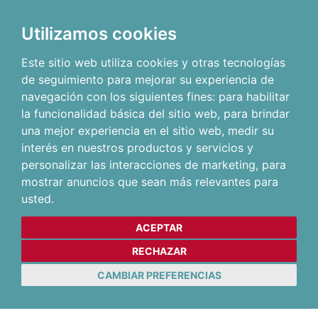
Utilizamos cookies
Este sitio web utiliza cookies y otras tecnologías
de seguimiento para mejorar su experiencia de
navegación con los siguientes fines:
para habilitar
la funcionalidad básica del sitio web
,
para brindar
una mejor experiencia en el sitio web
,
medir su
interés en nuestros productos y servicios y
personalizar las interacciones de marketing
,
para
mostrar anuncios que sean más relevantes para
usted
.
ACEPTAR
RECHAZAR
CAMBIAR PREFERENCIAS