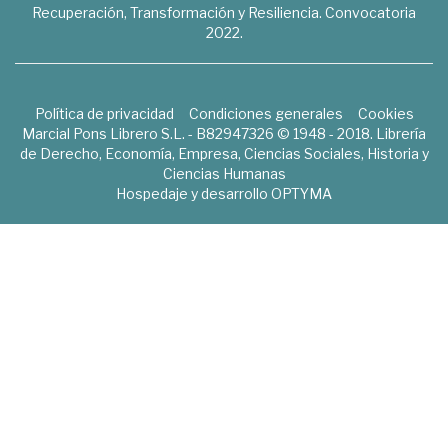
Recuperación, Transformación y Resiliencia. Convocatoria
2022.
Política de privacidad
Condiciones generales
Cookies
Marcial Pons Librero S.L. - B82947326 © 1948 - 2018. Librería
de Derecho, Economía, Empresa, Ciencias Sociales, Historia y
Ciencias Humanas
Hospedaje y desarrollo
OPTYMA