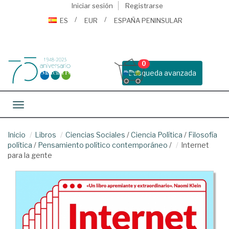
Iniciar sesión
Registrarse
ES
EUR
ESPAÑA PENINSULAR
0
Busqueda avanzada
Toggle navigation
Inicio
Libros
Ciencias Sociales
/
Ciencia Política
/
Filosofía
política
/
Pensamiento político contemporáneo
/
Internet
para la gente