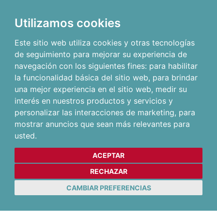
Utilizamos cookies
Este sitio web utiliza cookies y otras tecnologías
de seguimiento para mejorar su experiencia de
navegación con los siguientes fines:
para habilitar
la funcionalidad básica del sitio web
,
para brindar
una mejor experiencia en el sitio web
,
medir su
interés en nuestros productos y servicios y
personalizar las interacciones de marketing
,
para
mostrar anuncios que sean más relevantes para
usted
.
ACEPTAR
RECHAZAR
CAMBIAR PREFERENCIAS