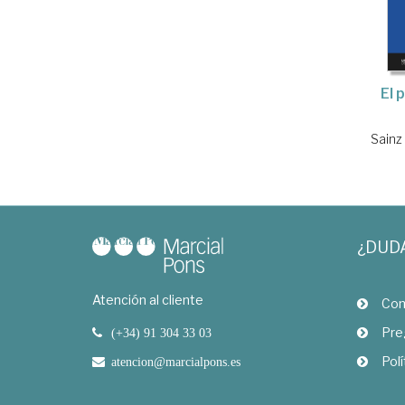
El 
Sainz
¿DUD
Atención al cliente
Com
Pre
(+34) 91 304 33 03
Polí
atencion@marcialpons.es