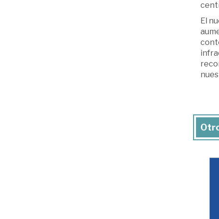
centr
El n
aume
cont
infra
reco
nues
Otro