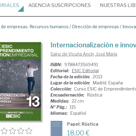
ORIALES
AGENCIA
SUSCRIPCIONES
NUESTRAS
LI
ón de empresas. Recursos humanos
/
Dirección de empresas
/
Innovac
Internacionalización e inno
Sainz de Vicuña Ancín, José María
ISBN:
9788473569491
Editorial:
ESIC Editorial
Fecha de la edición:
2013
Lugar de la edición:
Madrid. España
Colección:
Curso ESIC de Emprendimiento
Encuadernación:
Rústica
Medidas:
22 cm
Nº Pág.:
115
Idiomas:
Español
Papel: Rústica
18,00 €