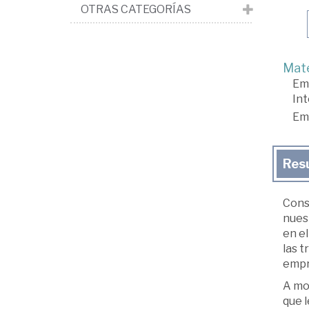
OTRAS CATEGORÍAS
Mate
Em
Int
Em
Res
Cons
nuest
en el
las 
empr
A mo
que l