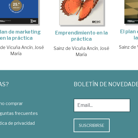
El plan
plan de marketing
Emprendimiento en la
l
en la práctica
práctica
Sainz de 
 de Vicuña Ancín, José
Sainz de Vicuña Ancín, José
María
María
AS?
BOLETÍN DE NOVEDAD
o comprar
guntas frecuentes
tica de privacidad
SUSCRIBIRSE