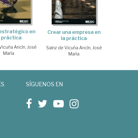
 estratégico en
Crear una empresa en
a práctica
la práctica
Vicuña Ancín, José
Sainz de Vicuña Ancín, José
María
María
ES
SÍGUENOS EN