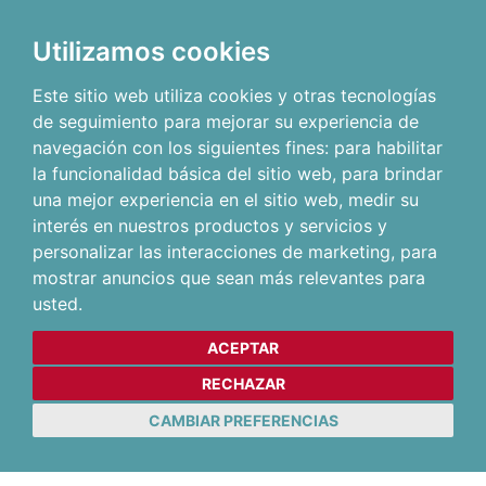
Utilizamos cookies
Este sitio web utiliza cookies y otras tecnologías
de seguimiento para mejorar su experiencia de
navegación con los siguientes fines:
para habilitar
la funcionalidad básica del sitio web
,
para brindar
una mejor experiencia en el sitio web
,
medir su
interés en nuestros productos y servicios y
personalizar las interacciones de marketing
,
para
mostrar anuncios que sean más relevantes para
usted
.
ACEPTAR
RECHAZAR
CAMBIAR PREFERENCIAS