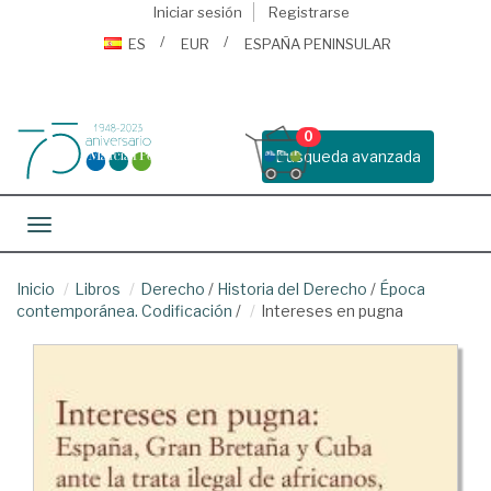
Iniciar sesión
Registrarse
ES
EUR
ESPAÑA PENINSULAR
0
Busqueda avanzada
Toggle navigation
Inicio
Libros
Derecho
/
Historia del Derecho
/
Época
contemporánea. Codificación
/
Intereses en pugna