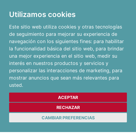
Utilizamos cookies
Este sitio web utiliza cookies y otras tecnologías
de seguimiento para mejorar su experiencia de
navegación con los siguientes fines:
para habilitar
la funcionalidad básica del sitio web
,
para brindar
una mejor experiencia en el sitio web
,
medir su
interés en nuestros productos y servicios y
personalizar las interacciones de marketing
,
para
mostrar anuncios que sean más relevantes para
usted
.
ACEPTAR
RECHAZAR
CAMBIAR PREFERENCIAS