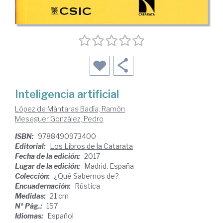
Inteligencia artificial
López de Mántaras Badía, Ramón
Meseguer González, Pedro
ISBN:
9788490973400
Editorial:
Los Libros de la Catarata
Fecha de la edición:
2017
Lugar de la edición:
Madrid. España
Colección:
¿Qué Sabemos de?
Encuadernación:
Rústica
Medidas:
21 cm
Nº Pág.:
157
Idiomas:
Español