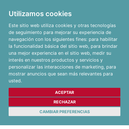
Utilizamos cookies
Este sitio web utiliza cookies y otras tecnologías
de seguimiento para mejorar su experiencia de
navegación con los siguientes fines:
para habilitar
la funcionalidad básica del sitio web
,
para brindar
una mejor experiencia en el sitio web
,
medir su
interés en nuestros productos y servicios y
personalizar las interacciones de marketing
,
para
mostrar anuncios que sean más relevantes para
usted
.
ACEPTAR
RECHAZAR
CAMBIAR PREFERENCIAS