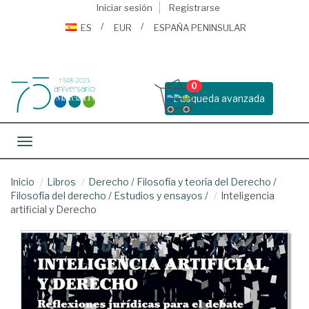
Iniciar sesión
Registrarse
ES
EUR
ESPAÑA PENINSULAR
0
Busqueda avanzada
Toggle navigation
Inicio
Libros
Derecho
/
Filosofía y teoría del Derecho
/
Filosofía del derecho
/
Estudios y ensayos
/
Inteligencia
artificial y Derecho