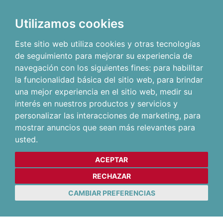
Utilizamos cookies
Este sitio web utiliza cookies y otras tecnologías
de seguimiento para mejorar su experiencia de
navegación con los siguientes fines:
para habilitar
la funcionalidad básica del sitio web
,
para brindar
una mejor experiencia en el sitio web
,
medir su
interés en nuestros productos y servicios y
personalizar las interacciones de marketing
,
para
mostrar anuncios que sean más relevantes para
usted
.
ACEPTAR
RECHAZAR
CAMBIAR PREFERENCIAS