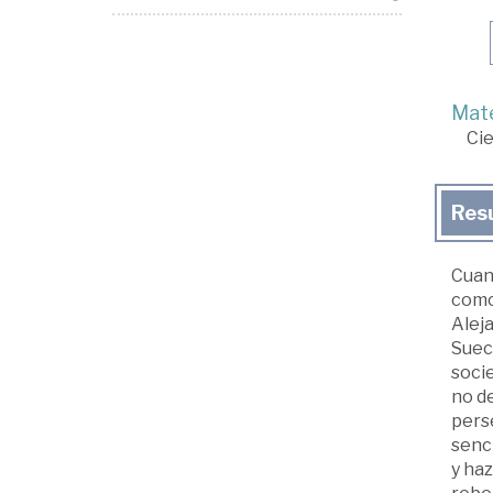
Mate
Cie
Res
Cuan
como 
Alej
Sueci
soci
no de
perse
senci
y haz