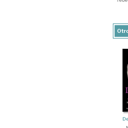
rebel
Otro
De