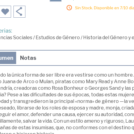
Sin Stock. Disponible en 7/10 día
rias:
ncias Sociales
/
Estudios de Género
/
Historia del Género y
umen
Notas
do la única forma de ser libre era vestirse como un hombre
Juana de Arco o Mulan, piratas como Mary Read y Anne Bonny,
andría, creadoras como Rosa Bonheur o Georges Sand y las p
a? Pese a las dificultades de sus épocas, todas estas mujere
edad y transgredieron la principal «norma» de género —la 
seado, librarse de los roles de esposa y madre, monja, criada
guir el amor, defender una causa, ejercer su autoridad, conse
llamente, salvar la vida. Con un estilo ameno y riguroso, La
añas de estas insumisas, que, no conformes con el destino q