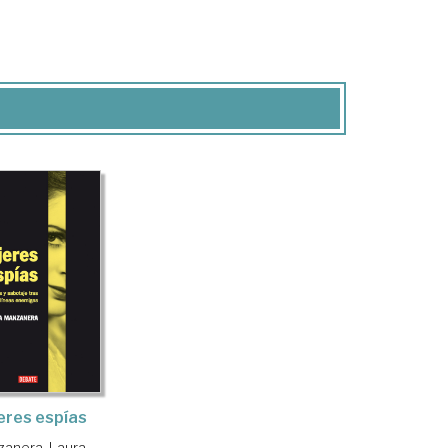
eres espías
anera, Laura