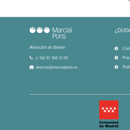
¿DUD
Atención al cliente
Com
Pre
(+34) 91 304 33 03
Polí
atencion@marcialpons.es