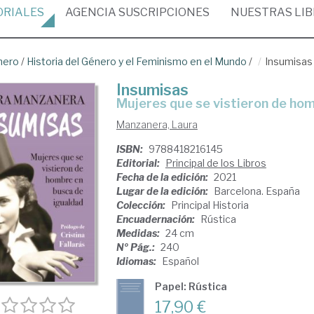
ORIALES
AGENCIA
SUSCRIPCIONES
NUESTRAS
LI
nero
/
Historia del Género y el Feminismo en el Mundo
/
Insumisas
Insumisas
mujeres que se vistieron de ho
Manzanera, Laura
ISBN:
9788418216145
Editorial:
Principal de los Libros
Fecha de la edición:
2021
Lugar de la edición:
Barcelona. España
Colección:
Principal Historia
Encuadernación:
Rústica
Medidas:
24 cm
Nº Pág.:
240
Idiomas:
Español
Papel: Rústica
17,90 €