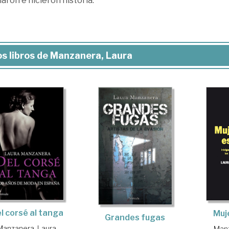
aron e hicieron historia.
s libros de Manzanera, Laura
l corsé al tanga
Muj
Grandes fugas
Manzanera, Laura
Manz