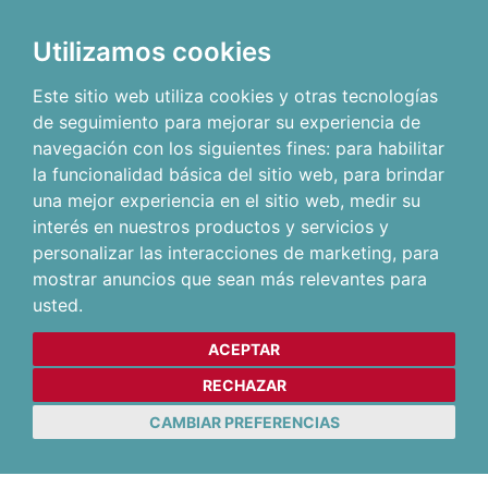
Utilizamos cookies
Este sitio web utiliza cookies y otras tecnologías
de seguimiento para mejorar su experiencia de
navegación con los siguientes fines:
para habilitar
la funcionalidad básica del sitio web
,
para brindar
una mejor experiencia en el sitio web
,
medir su
interés en nuestros productos y servicios y
personalizar las interacciones de marketing
,
para
mostrar anuncios que sean más relevantes para
usted
.
ACEPTAR
RECHAZAR
CAMBIAR PREFERENCIAS