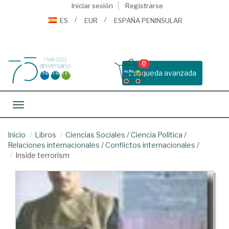
Iniciar sesión
Registrarse
ES
EUR
ESPAÑA PENINSULAR
0
Busqueda avanzada
Toggle navigation
Inicio
Libros
Ciencias Sociales
/
Ciencia Política
/
Relaciones internacionales
/
Conflictos internacionales
/
Inside terrorism