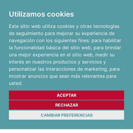
Utilizamos cookies
Este sitio web utiliza cookies y otras tecnologías
de seguimiento para mejorar su experiencia de
navegación con los siguientes fines:
para habilitar
la funcionalidad básica del sitio web
,
para brindar
una mejor experiencia en el sitio web
,
medir su
interés en nuestros productos y servicios y
personalizar las interacciones de marketing
,
para
mostrar anuncios que sean más relevantes para
usted
.
ACEPTAR
RECHAZAR
CAMBIAR PREFERENCIAS