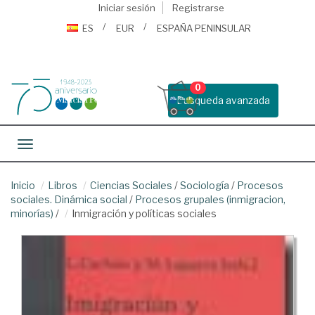
Iniciar sesión
Registrarse
ES
EUR
ESPAÑA PENINSULAR
0
Busqueda avanzada
Toggle navigation
Inicio
Libros
Ciencias Sociales
/
Sociología
/
Procesos
sociales. Dinámica social
/
Procesos grupales (inmigracion,
minorías)
/
Inmigración y políticas sociales