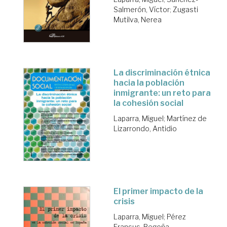
Salmerón, Víctor
;
Zugasti
Mutilva, Nerea
La discriminación étnica
hacia la población
inmigrante: un reto para
la cohesión social
Laparra, Miguel
;
Martínez de
Lizarrondo, Antidio
El primer impacto de la
crisis
Laparra, Miguel
;
Pérez
Eransus, Begoña