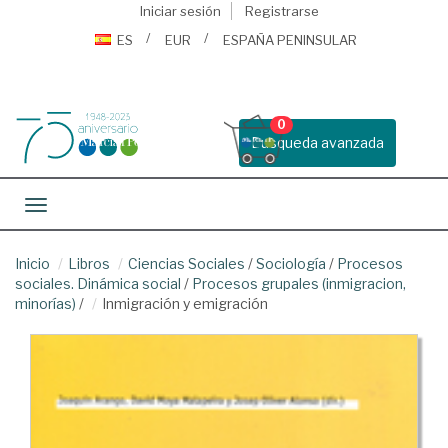
Iniciar sesión
Registrarse
ES
EUR
ESPAÑA PENINSULAR
0
Busqueda avanzada
Toggle navigation
Inicio
Libros
Ciencias Sociales
/
Sociología
/
Procesos
sociales. Dinámica social
/
Procesos grupales (inmigracion,
minorías)
/
Inmigración y emigración