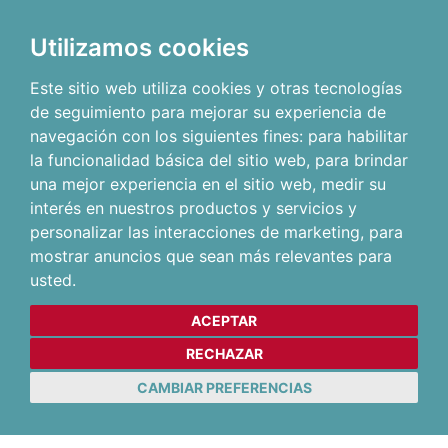
Utilizamos cookies
Este sitio web utiliza cookies y otras tecnologías
de seguimiento para mejorar su experiencia de
navegación con los siguientes fines:
para habilitar
la funcionalidad básica del sitio web
,
para brindar
una mejor experiencia en el sitio web
,
medir su
interés en nuestros productos y servicios y
personalizar las interacciones de marketing
,
para
mostrar anuncios que sean más relevantes para
usted
.
ACEPTAR
RECHAZAR
CAMBIAR PREFERENCIAS