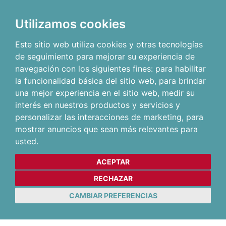
Utilizamos cookies
Este sitio web utiliza cookies y otras tecnologías
de seguimiento para mejorar su experiencia de
navegación con los siguientes fines:
para habilitar
la funcionalidad básica del sitio web
,
para brindar
una mejor experiencia en el sitio web
,
medir su
interés en nuestros productos y servicios y
personalizar las interacciones de marketing
,
para
mostrar anuncios que sean más relevantes para
usted
.
ACEPTAR
RECHAZAR
CAMBIAR PREFERENCIAS