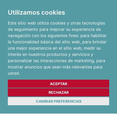
Utilizamos cookies
Este sitio web utiliza cookies y otras tecnologías
de seguimiento para mejorar su experiencia de
navegación con los siguientes fines:
para habilitar
la funcionalidad básica del sitio web
,
para brindar
una mejor experiencia en el sitio web
,
medir su
interés en nuestros productos y servicios y
personalizar las interacciones de marketing
,
para
mostrar anuncios que sean más relevantes para
usted
.
ACEPTAR
RECHAZAR
CAMBIAR PREFERENCIAS