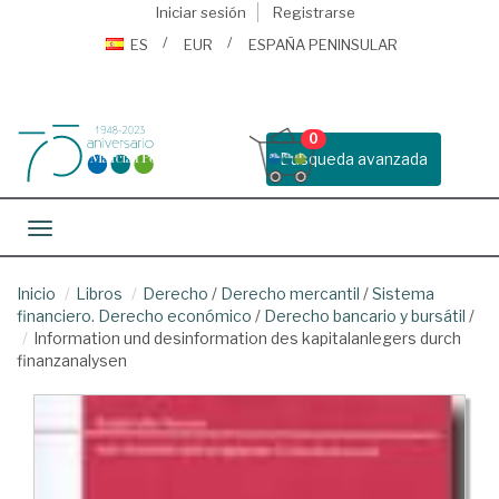
Iniciar sesión
Registrarse
ES
EUR
ESPAÑA PENINSULAR
0
Busqueda avanzada
Toggle navigation
Inicio
Libros
Derecho
/
Derecho mercantil
/
Sistema
financiero. Derecho económico
/
Derecho bancario y bursátil
/
Information und desinformation des kapitalanlegers durch
finanzanalysen