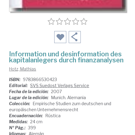
Information und desinformation des
kapitalanlegers durch finanzanalysen
Hotz, Mathias
ISBN:
9783866530423
Editorial:
SVS Suedost Verlags Service
Fecha de la edición:
2007
Lugar de la edición:
Munich. Alemania
Colección:
Empirische Studien zum deutschen und
europäischen Unternehmensrecht
Encuadernación:
Rústica
Medidas:
24 cm
Nº Pág.:
399
Idiomas:
Alemán