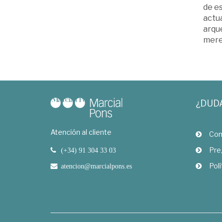
de es
actua
arqu
merec
¿DUD
Atención al cliente
Com
Pre
(+34) 91 304 33 03
Polí
atencion@marcialpons.es