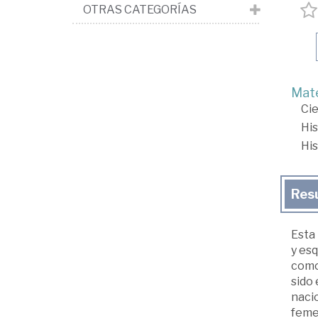
OTRAS CATEGORÍAS
Mate
Cie
His
His
Res
Esta 
y esq
como 
sido 
nacio
feme