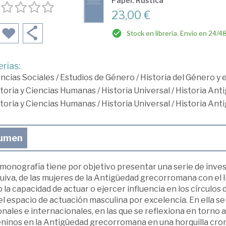
Papel: Rústica
23,00 €
Stock en librería. Envío en 24/4
rias:
ncias Sociales
/
Estudios de Género
/
Historia del Género y
toria y Ciencias Humanas
/
Historia Universal
/
Historia Ant
toria y Ciencias Humanas
/
Historia Universal
/
Historia Ant
umen
monografía tiene por objetivo presentar una serie de inves
uiva, de las mujeres de la Antigüedad grecorromana con el 
la capacidad de actuar o ejercer influencia en los círculos
el espacio de actuación masculina por excelencia. En ella s
nales e internacionales, en las que se reflexiona en torno a
ninos en la Antigüedad grecorromana en una horquilla cr