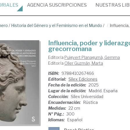
ORIALES
AGENCIA
SUSCRIPCIONES
NUESTRAS
LI
nero
/
Historia del Género y el Feminismo en el Mundo
/
Influencia
Influencia, poder y lideraz
grecorromana
Editor/a
Puigvert Planagumà, Gemma
Editor/a
Oller Guzmán, Marta
ISBN:
9788410267466
Editorial:
Sílex Ediciones
Fecha de la edición:
2025
Lugar de la edición:
Madrid. España
Colección:
Sílex Universidad
Encuadernación:
Rústica
Medidas:
22 cm
Nº Pág.:
300
Idiomas:
Español