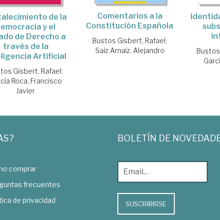
Comentarios a la
Identid
talecimiento de la
Constitución Española
subs
emocracia y el
in
ado de Derecho a
Bustos Gisbert, Rafael
;
través de la
Saiz Arnaiz, Alejandro
Bustos 
ligencia Artificial
Garcí
tos Gisbert, Rafael
;
cía Roca, Francisco
Javier
AS?
BOLETÍN DE NOVEDAD
o comprar
guntas frecuentes
tica de privacidad
SUSCRIBIRSE