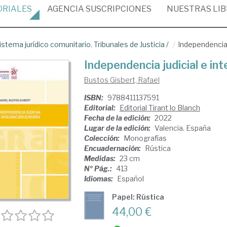
ORIALES
AGENCIA
SUSCRIPCIONES
NUESTRAS
LI
istema jurídico comunitario. Tribunales de Justicia
/
Independencia 
Independencia judicial e in
Bustos Gisbert, Rafael
ISBN:
9788411137591
Editorial:
Editorial Tirant lo Blanch
Fecha de la edición:
2022
Lugar de la edición:
Valencia. España
Colección:
Monografías
Encuadernación:
Rústica
Medidas:
23 cm
Nº Pág.:
413
Idiomas:
Español
Papel: Rústica
44,00 €