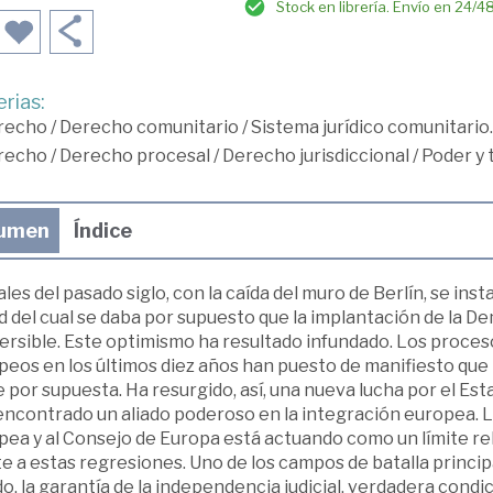
Stock en librería. Envío en 24/4
rias:
recho
/
Derecho comunitario
/
Sistema jurídico comunitario.
recho
/
Derecho procesal
/
Derecho jurisdiccional
/
Poder y t
umen
Índice
ales del pasado siglo, con la caída del muro de Berlín, se i
d del cual se daba por supuesto que la implantación de la D
ersible. Este optimismo ha resultado infundado. Los proces
peos en los últimos diez años han puesto de manifiesto que
 por supuesta. Ha resurgido, así, una nueva lucha por el Es
encontrado un aliado poderoso en la integración europea. L
ea y al Consejo de Europa está actuando como un límite rel
e a estas regresiones. Uno de los campos de batalla princip
o, la garantía de la independencia judicial, verdadera condi