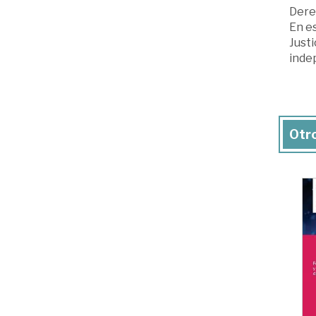
Dere
En e
Justi
indep
Otro