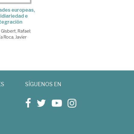
ades europeas,
idiariedad e
tegración
Gisbert, Rafael
;
a Roca, Javier
ES
SÍGUENOS EN