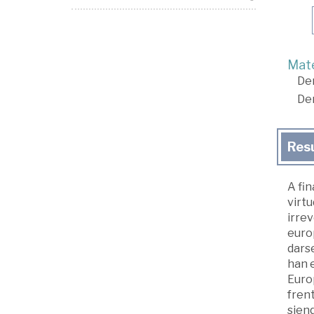
Mate
De
De
Res
A fin
virtu
irrev
euro
darse
han 
Europ
frent
siend