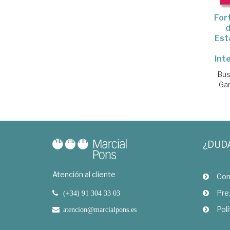
For
d
Est
Inte
Bus
Gar
¿DUD
Atención al cliente
Com
Pre
(+34) 91 304 33 03
Polí
atencion@marcialpons.es