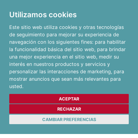
Utilizamos cookies
Este sitio web utiliza cookies y otras tecnologías
de seguimiento para mejorar su experiencia de
navegación con los siguientes fines:
para habilitar
la funcionalidad básica del sitio web
,
para brindar
una mejor experiencia en el sitio web
,
medir su
interés en nuestros productos y servicios y
personalizar las interacciones de marketing
,
para
mostrar anuncios que sean más relevantes para
usted
.
ACEPTAR
RECHAZAR
CAMBIAR PREFERENCIAS