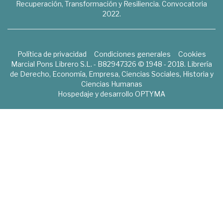
Recuperación, Transformación y Resiliencia. Convocatoria
2022.
Política de privacidad
Condiciones generales
Cookies
Marcial Pons Librero S.L. - B82947326 © 1948 - 2018. Librería
de Derecho, Economía, Empresa, Ciencias Sociales, Historia y
Ciencias Humanas
Hospedaje y desarrollo
OPTYMA